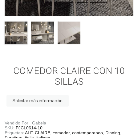
COMEDOR CLAIRE CON 10
SILLAS
Solicitar más información
Vendido Por: Gabela
SKU:
PJCL0614-10
Etiquetas:
ALF
,
CLAIRE
,
comedor
,
contemporaneo
,
Dinning
,
Furniture
,
italia
,
italiano