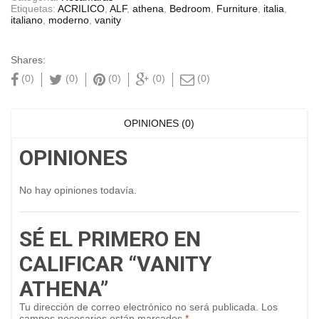
Etiquetas:
ACRILICO
,
ALF
,
athena
,
Bedroom
,
Furniture
,
italia
,
italiano
,
moderno
,
vanity
Shares:
(0)
(0)
(0)
(0)
(0)
OPINIONES (0)
OPINIONES
No hay opiniones todavía.
SÉ EL PRIMERO EN
CALIFICAR “VANITY
ATHENA”
Tu dirección de correo electrónico no será publicada.
Los
campos necesarios están marcados
*