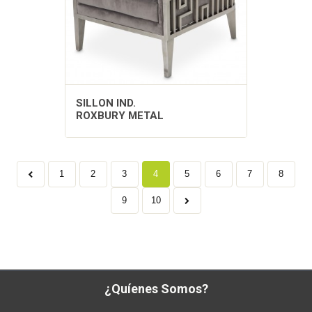
SILLON IND.
ROXBURY METAL
1
2
3
4
5
6
7
8
9
10
¿Quíenes Somos?